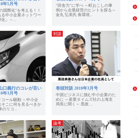
10年5月号
“田舎力”に学べ ～町おこしの事
例から企業経営のヒントを探る～
の国際化”を考える！！
金丸 弘美氏 食環境...
れる中小企業ネットワー
化」～...
対談
山口義行のコレが言い
巻頭対談 2010年3月号
10年3月号
中国ビジネスに挑む中小企業のた
めに ～産業タイムズ社の上海支
リコール騒動 ～中小企
局長に聞く～ 黒政 ...
はそこに何を見るべきか
のリコ...
論考