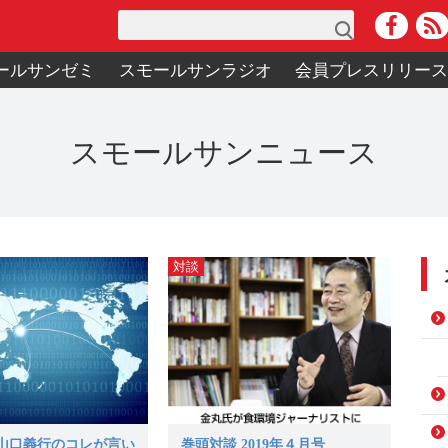
検索
ールサンゼミ
スモールサンラジオ
会員プレスリリー
スモールサンニュース
対談
山口義行のコレが言い
巻頭対談 2019年４月号