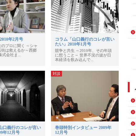
2010年2月号
コラム「山口義行のコレが言い
たい」2010年1月号
生のプロに聞く ～シャ
店街は救えるか～西郷
競争と共生 ～2010年、その年頭
式会社ま...
に想うこと～ 世界不況の波が日
本経済を飲み込んで...
対談
山口義行のコレが言い
巻頭特別インタビュー 2009年
09年12月号
12月号