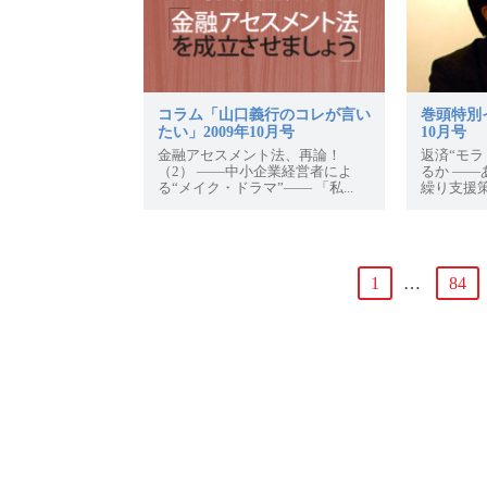
コラム「山口義行のコレが言い
巻頭特別イ
たい」2009年10月号
10月号
金融アセスメント法、再論！
返済“モラ
（2） ――中小企業経営者によ
るか ―
る“メイク・ドラマ”―― 「私...
繰り支援策
1
…
84