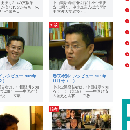
に必要な3つの支援策
中山義活総理補佐官(中小企業担
」が言われながらも、依
当)に聞く、中小企業支援策 聞き
小企業を...
手 立教大学教授・...
対談
ンタビュー 2009年
巻頭特別インタビュー 2009年
２）
11月号（１）
経営者は、中国経済を知
中小企業経営者は、中国経済を知
第2部） ――中国経済
ろう！！（第1部） ――中国経済
後―― 立教...
の歴史と現状――立教...
論考