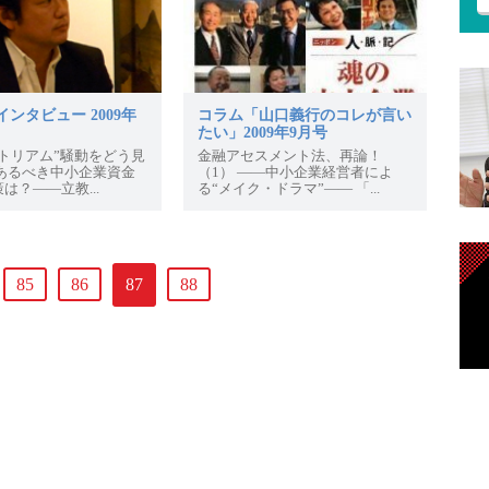
ンタビュー 2009年
コラム「山口義行のコレが言い
たい」2009年9月号
トリアム”騒動をどう見
金融アセスメント法、再論！
―あるべき中小企業資金
（1） ――中小企業経営者によ
は？――立教...
る“メイク・ドラマ”―― 「...
85
86
87
88