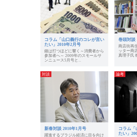
コラム「山口義行のコレが言い
巻頭対談 
たい」2010年2月号
商店街再
ッター商
鐘は打つほどに響く～消費者から
真理子氏 株
参加者へ～ 2009年のスモールサ
ンニュース5月号と...
対談
論考
新春対談 2010年1月号
コラム「
たい」20
躍進するブラジル経済に目を向け