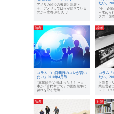
たい」20
アメリカ経済の表層と深層 ～
今、アメリカでは何が起きている
“中小企業
のか～倉都 康行氏 リ...
～求めら
クの「国際
論考
論考
コラム「山口義行のコレが言い
コラム「
たい」2010年4月号
たい」20
“支援競争”が始まった！！ ～日
トヨタ・
本が「官民挙げて」の国際競争に
業経営者
後れを取る危険～ ...
～ トヨタ車
論考
対談