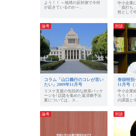
よう！！ ～地球の反対側で今何
中小企業
が起きているのか～...
「底打ち
然として中
論考
対談
コラム「山口義行のコレが言い
巻頭特別イ
たい」2009年11月号
11月号（
リスケ支援の包括的な政策パッケ
中小企業
ージを! 話題を集めた返済猶予法
ろう！！（
案については、ス...
の課題と今
論考
対談