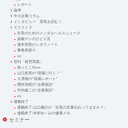
レポート
論考
中小企業コラム
インタビュー 景気を読む！
エクストラ
社長のためのメンタルヘルスニュース
金融マンのひとり言
瀧本智恵のシネマノート
事務局便り
etc
別刊「経営実践」
知っとこNews
山口恵里の”現場に行く！”
大澤徳の“現場レポート”
櫻井浩昭の“企業探訪”
竹内健二の“企業探訪”
etc
連載終了
連載終了/山口義行の「社長の言葉伝わってますか？」
連載終了/木村ゆ～みの健康メモ
セミナー