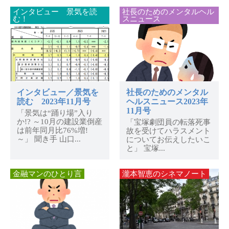
インタビュー 景気を読
社長のためのメンタルヘル
む！
スニュース
インタビュー／景気を
社長のためのメンタル
読む 2023年11月号
ヘルスニュース2023年
11月号
「景気は“踊り場”入り
か!? ～10月の建設業倒産
「宝塚劇団員の転落死事
は前年同月比76%増!
故を受けてハラスメント
～」 聞き手 山口...
についてお伝えしたいこ
と」 宝塚...
金融マンのひとり言
瀧本智恵のシネマノート