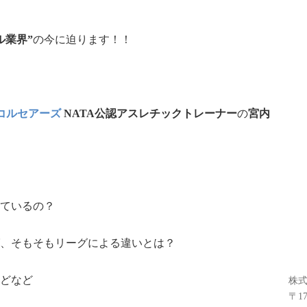
ル業界”
の今に迫ります！！
・コルセアーズ
NATA公認アスレチックトレーナー
の
宮内
ているの？
、そもそもリーグによる違いとは？
どなど
株式
〒17