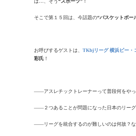
ば…、そう
“スポーツ”
！
そこで第１５回は、今話題の
“バスケットボー
お呼びするゲストは、
TKbjリーグ 横浜ビー
彩氏
！
――アスレチックトレーナーって普段何をやっ
――２つあることが問題になった日本のリーグ
――リーグを統合するのが難しいのは何故？な