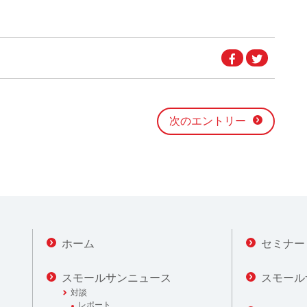
Facebook
Twitter
で
で
シ
シ
ェ
ェ
ア
ア
す
す
る
る
次のエントリー
ホーム
セミナー
スモールサンニュース
スモール
対談
レポート