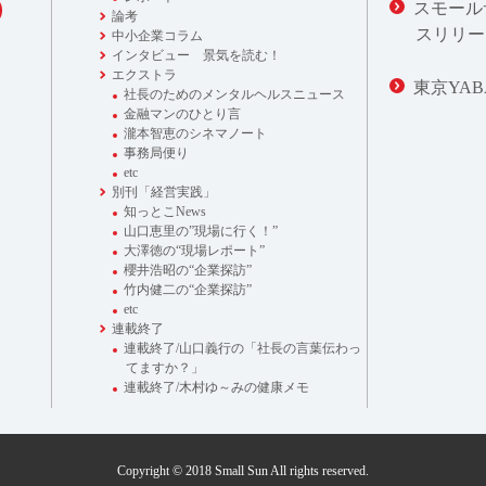
スモール
論考
スリリー
中小企業コラム
インタビュー 景気を読む！
エクストラ
東京YAB
社長のためのメンタルヘルスニュース
金融マンのひとり言
瀧本智恵のシネマノート
事務局便り
etc
別刊「経営実践」
知っとこNews
山口恵里の”現場に行く！”
大澤徳の“現場レポート”
櫻井浩昭の“企業探訪”
竹内健二の“企業探訪”
etc
連載終了
連載終了/山口義行の「社長の言葉伝わっ
てますか？」
連載終了/木村ゆ～みの健康メモ
Copyright © 2018 Small Sun All rights reserved.