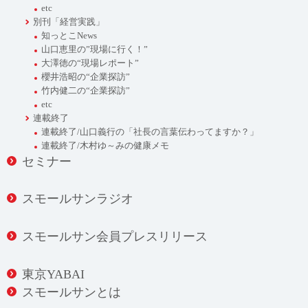
etc
別刊「経営実践」
知っとこNews
山口恵里の”現場に行く！”
大澤徳の“現場レポート”
櫻井浩昭の“企業探訪”
竹内健二の“企業探訪”
etc
連載終了
連載終了/山口義行の「社長の言葉伝わってますか？」
連載終了/木村ゆ～みの健康メモ
セミナー
スモールサンラジオ
スモールサン会員プレスリリース
東京YABAI
スモールサンとは