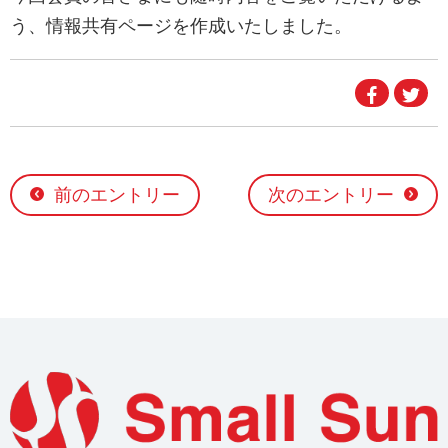
う、情報共有ページを作成いたしました。
Faceboo
Twi
で
で
シ
シ
ェ
ェ
ア
ア
す
す
る
る
前のエントリー
次のエントリー