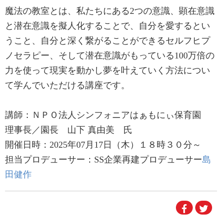
魔法の教室とは、私たちにある2つの意識、顕在意識
と潜在意識を擬人化することで、自分を愛するとい
うこと、自分と深く繋がることができるセルフヒプ
ノセラピー、そして潜在意識がもっている100万倍の
力を使って現実を動かし夢を叶えていく方法につい
て学んでいただける講座です。
講師：ＮＰＯ法人シンフォニアはぁもにぃ保育園
理事長／園長 山下 真由美 氏
開催日時：2025年07月17日（木）１８時３０分～
担当プロデューサー：SS企業再建プロデューサー
島
田健作
Faceboo
Twi
で
で
シ
シ