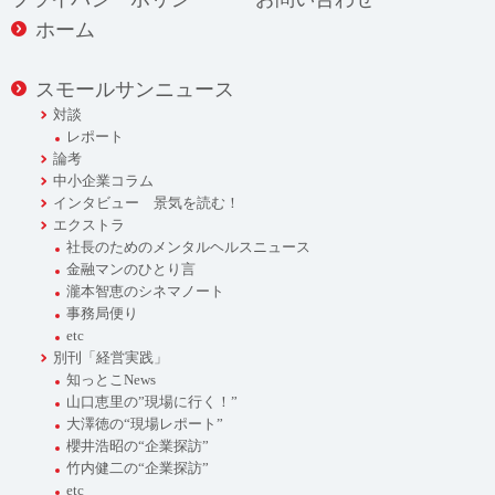
ホーム
スモールサンニュース
対談
レポート
論考
中小企業コラム
インタビュー 景気を読む！
エクストラ
社長のためのメンタルヘルスニュース
金融マンのひとり言
瀧本智恵のシネマノート
事務局便り
etc
別刊「経営実践」
知っとこNews
山口恵里の”現場に行く！”
大澤徳の“現場レポート”
櫻井浩昭の“企業探訪”
竹内健二の“企業探訪”
etc