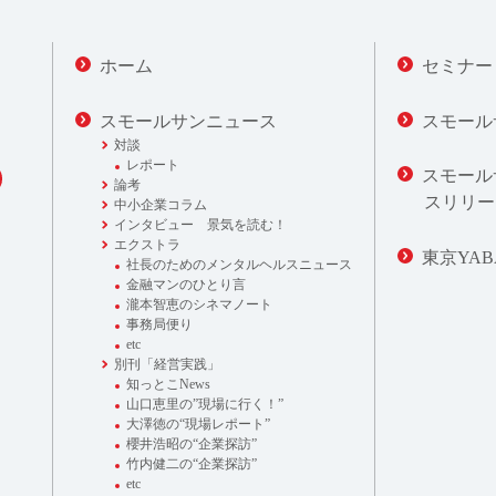
ホーム
セミナー
スモールサンニュース
スモール
対談
レポート
スモール
論考
スリリー
中小企業コラム
インタビュー 景気を読む！
エクストラ
東京YAB
社長のためのメンタルヘルスニュース
金融マンのひとり言
瀧本智恵のシネマノート
事務局便り
etc
別刊「経営実践」
知っとこNews
山口恵里の”現場に行く！”
大澤徳の“現場レポート”
櫻井浩昭の“企業探訪”
竹内健二の“企業探訪”
etc