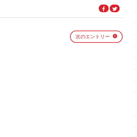
Facebook
Twitter
で
で
シ
シ
ェ
ェ
ア
ア
す
す
る
る
次のエントリー