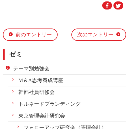
Faceboo
Twi
で
で
シ
シ
ェ
ェ
ア
ア
す
す
る
る
前のエントリー
次のエントリー
ゼミ
テーマ別勉強会
M＆A思考養成講座
幹部社員研修会
トルネードブランディング
東京管理会計研究会
フォローアップ研究会（管理会計）