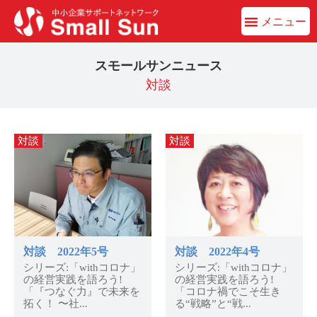
メニュー
スモールサンニュース
対談
対談
対談
対談 2022年5号
対談 2022年4号
シリーズ:「withコロナ」
シリーズ:「withコロナ」
の経営実践を語ろう!
の経営実践を語ろう!
「『つなぐ力』で未来を
「コロナ禍でこそ生き
拓く！ 〜社...
る“戦略”と“戦...