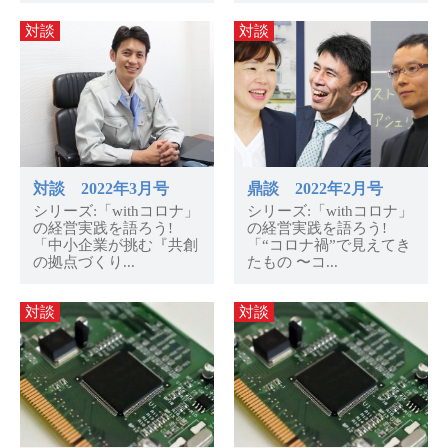
対談
対談
対談 2022年3月号
鼎談 2022年2月号
シリーズ:「withコロナ」
シリーズ:「withコロナ」
の経営実践を語ろう!
の経営実践を語ろう!
「中小企業が挑む『共創
「“コロナ禍”で見えてき
の拠点づくり...
たもの 〜コ...
対談
対談