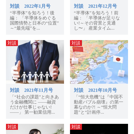
対談 2022年1月号
対談 2021年12月号
“半導体”を知ろう！後
“半導体”を知ろう！前
編： 「半導体をめぐる
編： 「半導体が足りな
国際情勢と日本の“位置”
い!～その背景と見通
～“最先端”を...
し〜」 産業タイム...
対談
対談
対談 2021年11月号
対談 2021年10月号
「“社会の課題”と向きあ
「“恒大危機”は『中国不
う金融機関に ——融資
動産バブル崩壊』の第一
だけが仕事じゃない!
幕なのか?! ～“恒大問
——」 第一勧業信用...
題”と“計画停...
対談
対談