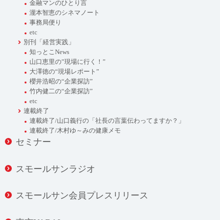
金融マンのひとり言
瀧本智恵のシネマノート
事務局便り
etc
別刊「経営実践」
知っとこNews
山口恵里の”現場に行く！”
大澤徳の“現場レポート”
櫻井浩昭の“企業探訪”
竹内健二の“企業探訪”
etc
連載終了
連載終了/山口義行の「社長の言葉伝わってますか？」
連載終了/木村ゆ～みの健康メモ
セミナー
スモールサンラジオ
スモールサン会員プレスリリース