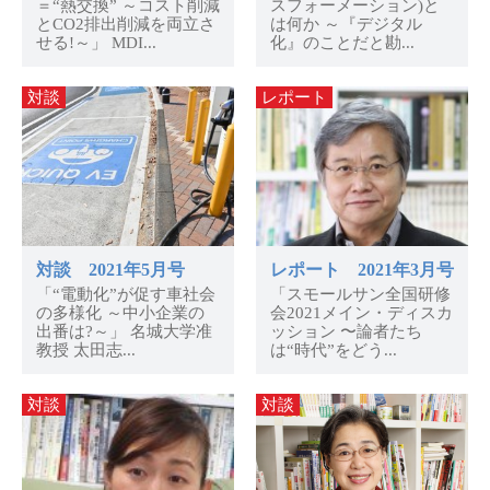
＝“熱交換” ～コスト削減
スフォーメーション)と
とCO2排出削減を両立さ
は何か ～『デジタル
せる!～」 MDI...
化』のことだと勘...
対談
レポート
対談 2021年5月号
レポート 2021年3月号
「“電動化”が促す車社会
「スモールサン全国研修
の多様化 ～中小企業の
会2021メイン・ディスカ
出番は?～」 名城大学准
ッション 〜論者たち
教授 太田志...
は“時代”をどう...
対談
対談