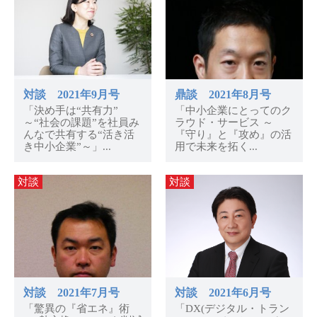
対談 2021年9月号
鼎談 2021年8月号
「決め手は“共有力”
「中小企業にとってのク
～“社会の課題”を社員み
ラウド・サービス ～
んなで共有する“活き活
『守り』と『攻め』の活
き中小企業”～」...
用で未来を拓く...
対談
対談
対談 2021年7月号
対談 2021年6月号
「驚異の『省エネ』術
「DX(デジタル・トラン