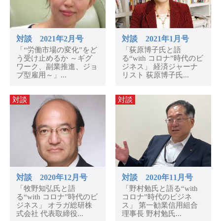
対談 2021年2月号
対談 2021年1月号
「“労働市場の変化”をど
「荻原博子氏と語
う受け止めるか ～ギグ
る“with コロナ”時代のビ
ワーク、副業推進、ジョ
ジネス」 経済ジャーナ
ブ型雇用～」...
リスト 荻原博子氏...
対談
対談
対談 2020年12月号
対談 2020年11月号
「牧野知弘氏と語
「野村勉氏と語る“with
る“with コロナ”時代のビ
コロナ”時代のビジネ
ジネス」 オラガ総研株
ス」 第一勧業信用組合
式会社 代表取締役...
理事長 野村勉氏...