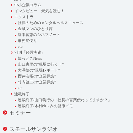
中小企業コラム
インタビュー 景気を読む！
エクストラ
社長のためのメンタルヘルスニュース
金融マンのひとり言
瀧本智恵のシネマノート
事務局便り
etc
別刊「経営実践」
知っとこNews
山口恵里の”現場に行く！”
大澤徳の“現場レポート”
櫻井浩昭の“企業探訪”
竹内健二の“企業探訪”
etc
連載終了
連載終了/山口義行の「社長の言葉伝わってますか？」
連載終了/木村ゆ～みの健康メモ
セミナー
スモールサンラジオ